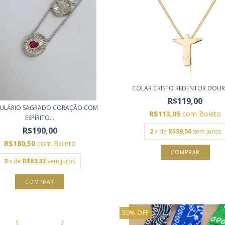
COLAR CRISTO REDENTOR DOU
R$119,00
PULÁRIO SAGRADO CORAÇÃO COM
R$113,05
com
Boleto
ESPÍRITO...
R$190,00
2
x de
R$59,50
sem juros
R$180,50
com
Boleto
3
x de
R$63,33
sem juros
30
%
OFF