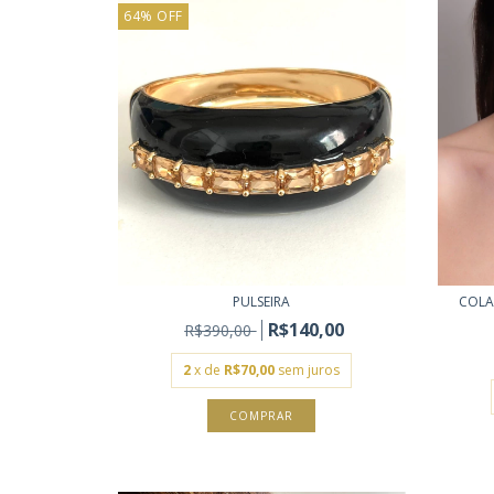
64
%
OFF
PULSEIRA
COLA
R$140,00
R$390,00
2
x de
R$70,00
sem juros
COMPRAR