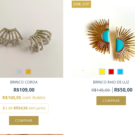
66
%
OFF
BRINCO COROA
BRINCO RAIO DE LUZ
R$109,00
R$50,00
R$145,00
R$103,55
com
Boleto
COMPRAR
2
x de
R$54,50
sem juros
COMPRAR