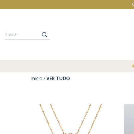
U
I
Início
VER TUDO
/