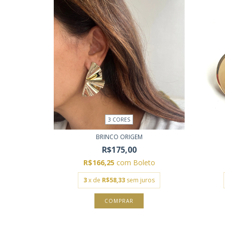
3 CORES
BRINCO ORIGEM
R$175,00
R$166,25
com
Boleto
3
x de
R$58,33
sem juros
COMPRAR