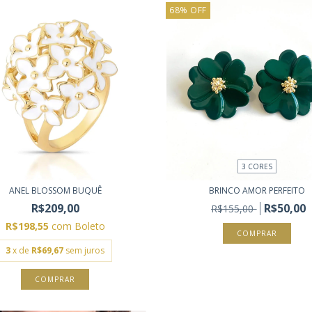
68
%
OFF
3 CORES
ANEL BLOSSOM BUQUÊ
BRINCO AMOR PERFEITO
R$209,00
R$50,00
R$155,00
R$198,55
com
Boleto
COMPRAR
3
x de
R$69,67
sem juros
COMPRAR