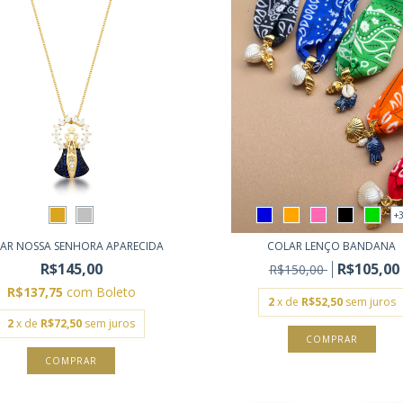
+
AR NOSSA SENHORA APARECIDA
COLAR LENÇO BANDANA
R$145,00
R$105,00
R$150,00
R$137,75
com
Boleto
2
x de
R$52,50
sem juros
2
x de
R$72,50
sem juros
COMPRAR
COMPRAR