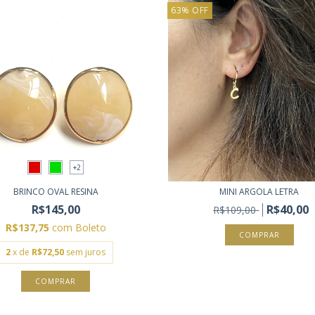
63
%
OFF
+2
BRINCO OVAL RESINA
MINI ARGOLA LETRA
R$145,00
R$40,00
R$109,00
R$137,75
com
Boleto
COMPRAR
2
x de
R$72,50
sem juros
COMPRAR