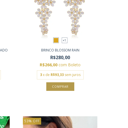
+1
RADO
BRINCO BLOSSOM RAIN
R$280,00
R$266,00
com
Boleto
3
x de
R$93,33
sem juros
COMPRAR
53
%
OFF