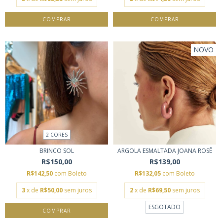
COMPRAR
NOVO
2 CORES
BRINCO SOL
ARGOLA ESMALTADA JOANA ROSÊ
R$150,00
R$139,00
R$142,50
com
Boleto
R$132,05
com
Boleto
3
x de
R$50,00
sem juros
2
x de
R$69,50
sem juros
ESGOTADO
COMPRAR