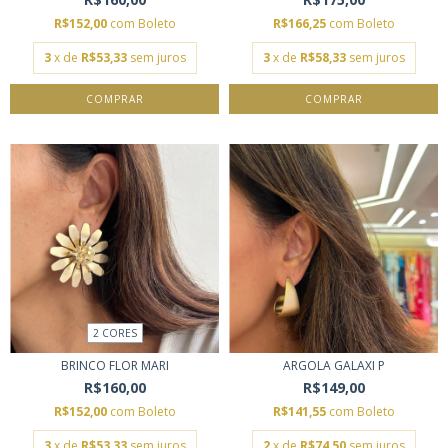
R$152,00
com
Boleto
R$166,25
com
Boleto
3
x de
R$53,33
sem juros
3
x de
R$58,33
sem juros
COMPRAR
2 CORES
BRINCO FLOR MARI
ARGOLA GALAXI P
R$160,00
R$149,00
R$152,00
com
Boleto
R$141,55
com
Boleto
3
x de
R$53,33
sem juros
2
x de
R$74,50
sem juros