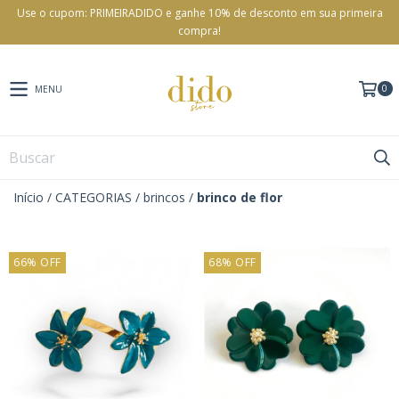
Use o cupom: PRIMEIRADIDO e ganhe 10% de desconto em sua primeira
compra!
0
MENU
Início
/
CATEGORIAS
/
brincos
/
brinco de flor
66
%
OFF
68
%
OFF