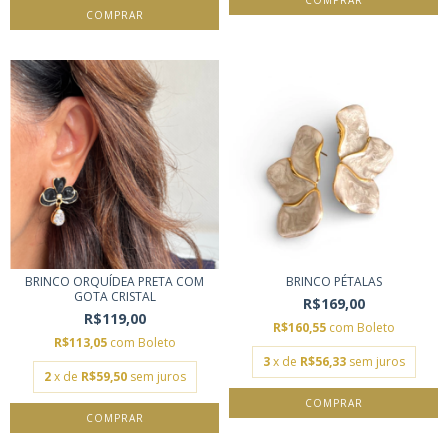
BRINCO ORQUÍDEA PRETA COM
BRINCO PÉTALAS
GOTA CRISTAL
R$169,00
R$119,00
R$160,55
com
Boleto
R$113,05
com
Boleto
3
x de
R$56,33
sem juros
2
x de
R$59,50
sem juros