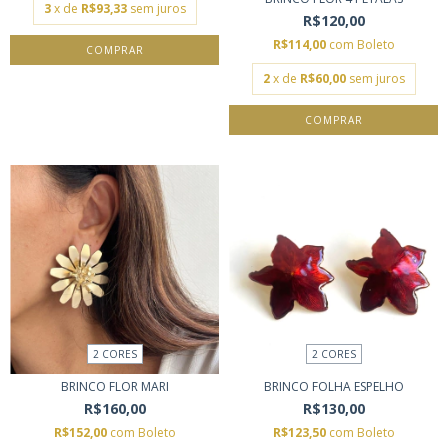
3
x de
R$93,33
sem juros
R$120,00
R$114,00
com
Boleto
COMPRAR
2
x de
R$60,00
sem juros
COMPRAR
2 CORES
2 CORES
BRINCO FLOR MARI
BRINCO FOLHA ESPELHO
R$160,00
R$130,00
R$152,00
com
Boleto
R$123,50
com
Boleto