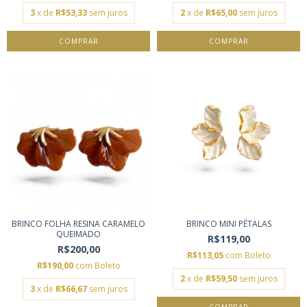
3
x de
R$53,33
sem juros
2
x de
R$65,00
sem juros
COMPRAR
COMPRAR
BRINCO FOLHA RESINA CARAMELO
BRINCO MINI PÉTALAS
QUEIMADO
R$119,00
R$200,00
R$113,05
com
Boleto
R$190,00
com
Boleto
2
x de
R$59,50
sem juros
3
x de
R$66,67
sem juros
COMPRAR