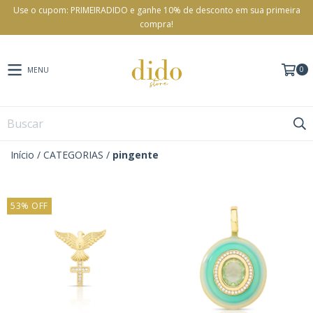
Use o cupom: PRIMEIRADIDO e ganhe 10% de desconto em sua primeira
compra!
0
MENU
Início
/
CATEGORIAS
/
pingente
53
%
OFF